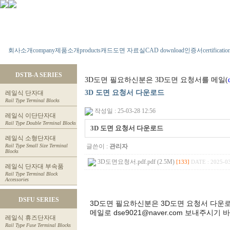
회사소개
company
제품소개
products
캐드도면 자료실
CAD download
인증서
certificatio
DSTB-A SERIES
3D도면 필요하신분은 3D도면 요청서를 메일(
3D 도면 요청서 다운로드
레일식 단자대
Rail Type Terminal Blocks
작성일 : 25-03-28 12:56
레일식 이단단자대
Rail Type Double Terminal Blocks
3D 도면 요청서 다운로드
레일식 소형단자대
Rail Type Small Size Terminal
글쓴이 :
관리자
Blocks
3D도면요청서.pdf.pdf (2.5M)
[133]
DATE : 2025-03
레일식 단자대 부속품
Rail Type Terminal Block
Accessories
DSFU SERIES
3D도면 필요하신분은 3D도면 요청서 다운
메일로 dse9021@naver.com 보내주시기 
레일식 휴즈단자대
Rail Type Fuse Terminal Blocks