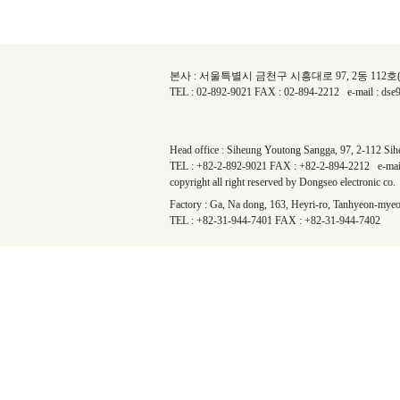
본사 : 서울특별시 금천구 시흥대로 97, 2동 112
TEL : 02-892-9021 FAX : 02-894-2212 e-mail : ds
Head office : Siheung Youtong Sangga, 97, 2-112 Si
TEL : +82-2-892-9021 FAX : +82-2-894-2212 e-mai
copyright all right reserved by Dongseo electronic co.
Factory : Ga, Na dong, 163, Heyri-ro, Tanhyeon-myeo
TEL : +82-31-944-7401 FAX : +82-31-944-7402