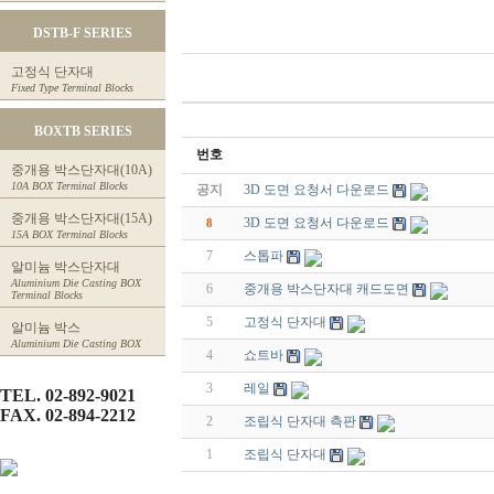
DSTB-F SERIES
고정식 단자대
Fixed Type Terminal Blocks
BOXTB SERIES
번호
중개용 박스단자대(10A)
10A BOX Terminal Blocks
공지
3D 도면 요청서 다운로드
중개용 박스단자대(15A)
3D 도면 요청서 다운로드
8
15A BOX Terminal Blocks
7
스톱파
알미늄 박스단자대
Aluminium Die Casting BOX
6
중개용 박스단자대 캐드도면
Terminal Blocks
5
고정식 단자대
알미늄 박스
Aluminium Die Casting BOX
4
쇼트바
3
레일
TEL. 02-892-9021
FAX. 02-894-2212
2
조립식 단자대 측판
1
조립식 단자대